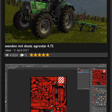
wenden mit deutz agrostar 4.71
steyr
-
5. April 2017
4.614
0