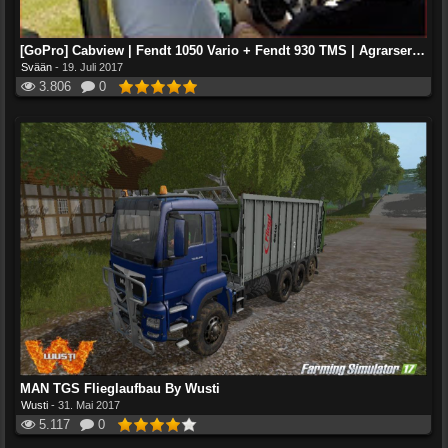
[GoPro] Cabview | Fendt 1050 Vario + Fendt 930 TMS | Agrarservice-MV
Svään
-
19. Juli 2017
3.806
0
MAN TGS Flieglaufbau By Wusti
Wusti
-
31. Mai 2017
5.117
0