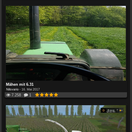
Mähen mit 6.31
Nilsvario
-
16. Mai 2017
7.258
1