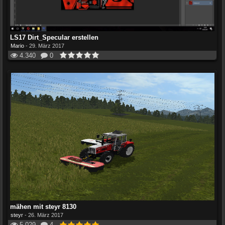
LS17 Dirt_Specular erstellen
Mario
-
29. März 2017
4.340
0
mähen mit steyr 8130
steyr
-
26. März 2017
5.029
4