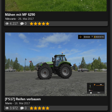
Mähen mit MF 6290
Nilsvario
-
26. Mai 2017
4.217
0
[FS17] Reifen verbauen
Mario
-
16. Mai 2017
3.972
0