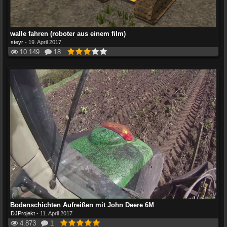
walle fahren (roboter aus einem film)
steyr
-
19. April 2017
10.149
18
Bodenschichten Aufreißen mit John Deere 6M
DJProjekt
-
11. April 2017
4.873
1