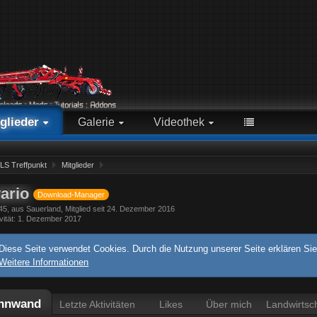
glieder
Galerie
Videothek
zte Aktivitäten
Alben
Videos
LS Treffpunkt
Mitglieder
nutzer online
Neue Bilder
Alben
tgliedersuche
Bilder
Karte
vario
Download-Manager
wesenheiten
45
aus Sauerland
Mitglied seit 24. Dezember 2016
vität
1. Dezember 2017
s Team
Diese Seite verwendet Cookies. Durch die Nutzung unserer Seite erklären Sie
Weitere Informationen
nnwand
Letzte Aktivitäten
Likes
Über mich
Landwirtsch