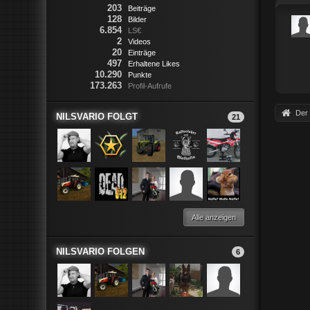
203
Beiträge
128
Bilder
6.854
LS€
2
Videos
20
Einträge
497
Erhaltene Likes
10.290
Punkte
173.263
Profil-Aufrufe
Der 
NILSVARIO FOLGT
21
Alle anzeigen
NILSVARIO FOLGEN
6