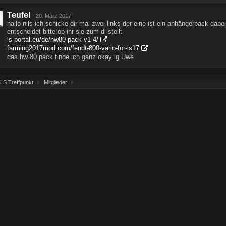
Teufel
-
20. März 2017
hallo nils ich schicke dir mal zwei links der eine ist ein anhängerpack dabe
entscheidet bitte ob ihr sie zum dl stellt
ls-portal.eu/de/hw80-pack-v1-4/
farming2017mod.com/fendt-800-vario-for-ls17
das hw 80 pack finde ich ganz okay lg Uwe
LS Treffpunkt
Mitglieder